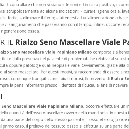
lia di controllare che non vi siano infezioni ed in caso positivo, ricorrer
rsi scrupolosamente ad alcune indicazioni: – curare l’igiene orale, lava
lle ferite; – eliminare il fumo; – attenersi ad un’alimentazione a base d
i lievi sanguinamenti che passeranno con il tempo. Infine, occorre recar
ta rigenerazione ossea.
R IL
Rialzo Seno Mascellare Viale 
ialzo Seno Mascellare Viale Papiniano Milano
comporta sia benefi
ituite dalla presenza nel paziente di problematiche relative al suo stat
cuta oppure patologie quali neoplasie varie. Ovviamente, grazie alla dia
alzo al seno mascellare. Per questi motivi, si raccomanda di essere since
eroso, comunque tranquillizzare i più timorosi; l’intervento di
Rialzo S
pre la pena informarsi presso il dentista di fiducia, al fine di ricevere
I
o Seno Mascellare Viale Papiniano Milano
, occorre effettuare un i
 quantità dell’osso mascellare ovvero della mandibola. In questa ipotes
 da una parte del corpo dello stesso paziente; – osso eterologo cioè 
l primo caso, il prelievo del tessuto osseo si effettua su una parte de