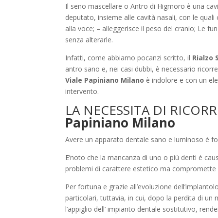
Il seno mascellare o Antro di Higmoro è una cavi
deputato, insieme alle cavità nasali, con le quali
alla voce; – alleggerisce il peso del cranio; Le f
senza alterarle.
Infatti, come abbiamo pocanzi scritto, il
Rialzo 
antro sano e, nei casi dubbi, è necessario ricorr
Viale Papiniano Milano
è indolore e con un ele
intervento.
LA NECESSITA DI RICOR
Papiniano Milano
Avere un apparato dentale sano e luminoso è fon
E’noto che la mancanza di uno o più denti è causa
problemi di carattere estetico ma compromette an
Per fortuna e grazie all’evoluzione dell’implantol
particolari, tuttavia, in cui, dopo la perdita di u
l’appiglio dell’ impianto dentale sostitutivo, ren