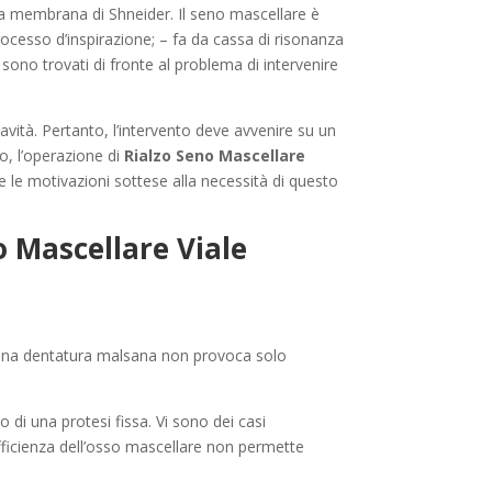
la membrana di Shneider. Il seno mascellare è
processo d’inspirazione; – fa da cassa di risonanza
 sono trovati di fronte al problema di intervenire
avità. Pertanto, l’intervento deve avvenire su un
so, l’operazione di
Rialzo Seno Mascellare
 le motivazioni sottese alla necessità di questo
o Mascellare Viale
ti una dentatura malsana non provoca solo
o di una protesi fissa. Vi sono dei casi
nsufficienza dell’osso mascellare non permette