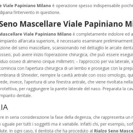
e Viale Papiniano Milano
è operazione spesso indispensabile poiché 
 dipana l’intervento in questione.
 Seno Mascellare Viale Papiniano M
Mascellare Viale Papiniano Milano
è completamente indolore ed av
un impianto all’arcata superiore, è necessario esaminare preliminarment
ondizione del seno mascellare, scansionando nel dettaglio le arcate den
seo, può avere inizio l’operazione chirurgica, che può essere eseguit
siduo osseo di almeno cinque millimetri; – l’approccio per via laterale, 
e comincia con l’apertura chirurgica di un lembo e prosegue con la prep
membrana di Shneider, riempire la cavità antrale con osso omologo, qui
ede, invece, l’apertura di una finestra antrale, che viene rivoltata nell
ettiva, per raggiungere la parete laterale del naso. Preparata la cavi
’impianto dentale.
IA
re in seria considerazione la fase della degenza, che rappresenta un
guale per tutti i soggetti ma è variabile. Infatti chi, per esempio, so
alute. In ogni caso, il dentista che ha proceduto al
Rialzo Seno Masce