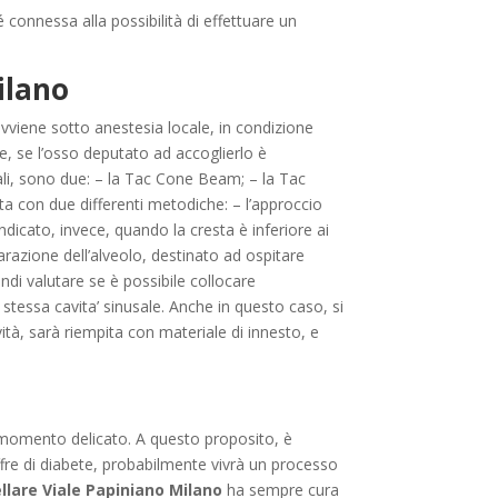
connessa alla possibilità di effettuare un
ilano
viene sotto anestesia locale, in condizione
e, se l’osso deputato ad accoglierlo è
tali, sono due: – la Tac Cone Beam; – la Tac
a con due differenti metodiche: – l’approccio
indicato, invece, quando la cresta è inferiore ai
arazione dell’alveolo, destinato ad ospitare
ndi valutare se è possibile collocare
a stessa cavita’ sinusale. Anche in questo caso, si
tà, sarà riempita con materiale di innesto, e
 momento delicato. A questo proposito, è
ffre di diabete, probabilmente vivrà un processo
llare Viale Papiniano Milano
ha sempre cura