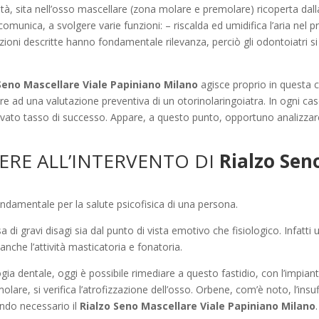
tà, sita nell’osso mascellare (zona molare e premolare) ricoperta dal
 comunica, a svolgere varie funzioni: – riscalda ed umidifica l’aria nel 
unzioni descritte hanno fondamentale rilevanza, perciò gli odontoiatri si
Seno Mascellare Viale Papiniano Milano
agisce proprio in questa c
ere ad una valutazione preventiva di un otorinolaringoiatra. In ogni ca
vato tasso di successo. Appare, a questo punto, opportuno analizzare
RERE ALL’INTERVENTO DI
Rialzo Sen
damentale per la salute psicofisica di una persona.
 di gravi disagi sia dal punto di vista emotivo che fisiologico. Infat
che l’attività masticatoria e fonatoria.
ogia dentale, oggi è possibile rimediare a questo fastidio, con l’impiant
n molare, si verifica l’atrofizzazione dell’osso. Orbene, com’è noto, l’i
dendo necessario il
Rialzo Seno Mascellare Viale Papiniano Milano
.