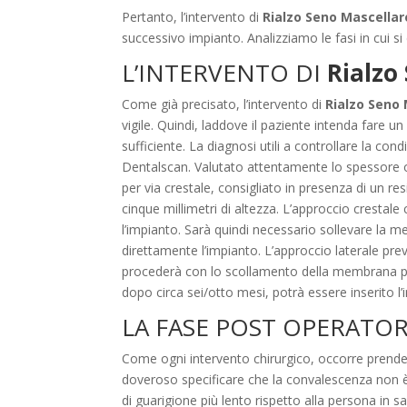
Pertanto, l’intervento di
Rialzo Seno Mascellar
successivo impianto. Analizziamo le fasi in cui si
L’INTERVENTO DI
Rialzo
Come già precisato, l’intervento di
Rialzo Seno 
vigile. Quindi, laddove il paziente intenda fare 
sufficiente. La diagnosi utili a controllare la c
Dentalscan. Valutato attentamente lo spessore os
per via crestale, consigliato in presenza di un re
cinque millimetri di altezza. L’approccio crestal
l’impianto. Sarà quindi necessario sollevare la 
direttamente l’impianto. L’approccio laterale prev
procederà con lo scollamento della membrana prot
dopo circa sei/otto mesi, potrà essere inserito l
LA FASE POST OPERATOR
Come ogni intervento chirurgico, occorre prende
doveroso specificare che la convalescenza non è u
di guarigione più lento rispetto alla persona in s