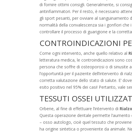
di fornire ottimi consigli. Generalmente, si consig
antinfiammatori. Per il resto, è necessario attene
gli sport pesanti, per ovviare al sanguinamento de
normalità della convalescenza sia i gonfiori che 
controllare il processo di guarigione e la corret
CONTROINDICAZIONI PE
Come ogni intervento, anche quello relativo al
R
letteratura medica, le controindicazioni sono cost
persona che soffre di osteoporosi o di sinusite a
l’opportunità per il paziente dell’intervento di ri
corretta valutazione dello stato di salute. E’ dov
esito positivo nel 95% dei casi! Pertanto, vale sem
TESSUTI OSSEI UTILIZZAT
Orbene, al fine di effettuare l’intervento di
Rialz
Questa operazione dentale permette l’aumento della
– osso autologo, cioè quel tessuto che proviene
ha origine sintetica o proveniente da animale. Ne