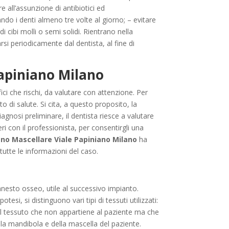
e all’assunzione di antibiotici ed
ndo i denti almeno tre volte al giorno; – evitare
i cibi molli o semi solidi. Rientrano nella
si periodicamente dal dentista, al fine di
Papiniano Milano
ci che rischi, da valutare con attenzione. Per
o di salute. Si cita, a questo proposito, la
gnosi preliminare, il dentista riesce a valutare
ri con il professionista, per consentirgli una
eno Mascellare Viale Papiniano Milano
ha
 tutte le informazioni del caso.
nnesto osseo, utile al successivo impianto.
i, si distinguono vari tipi di tessuti utilizzati:
il tessuto che non appartiene al paziente ma che
lla mandibola e della mascella del paziente.