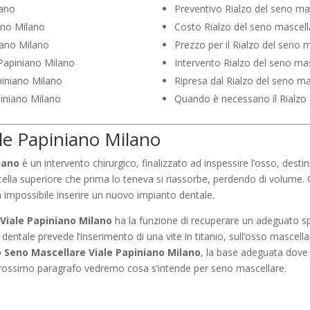
lano
Preventivo Rialzo del seno ma
ano Milano
Costo Rialzo del seno mascell
iano Milano
Prezzo per il Rialzo del seno 
 Papiniano Milano
Intervento Rialzo del seno ma
piniano Milano
Ripresa dal Rialzo del seno ma
piniano Milano
Quando è necessario il Rialzo
ale Papiniano Milano
lano
è un intervento chirurgico, finalizzato ad inspessire l’osso, destin
scella superiore che prima lo teneva si riassorbe, perdendo di volume.
rà impossibile inserire un nuovo impianto dentale.
 Viale Papiniano Milano
ha la funzione di recuperare un adeguato sp
entale prevede l’inserimento di una vite in titanio, sull’osso mascellar
o Seno Mascellare Viale Papiniano Milano
, la base adeguata dove
 prossimo paragrafo vedremo cosa s’intende per seno mascellare.