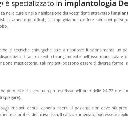
gi
è specializzato in
implantologia De
za nella cura e nella riabilitazione dei vostri denti attraverso l’
implant
sti altamente qualificati, ci impegniamo a offrire soluzioni personal
olto.
sieme di tecniche chirurgiche atte a riabilitare funzionalmente un p
a dispositivi in titanio inseriti chirurgicamente nell’osso mandibolare
funzione masticatoria. Tali impianti possono essere di diverse forme, in
e permette di avere una protesi fissa nell’ arco delle 24-72 ore succe
i spiegare).
sugli impianti dentali appena inseriti, il paziente non deve più pre
ente la protesi definitiva fissa. Il carico immediato può essere applica