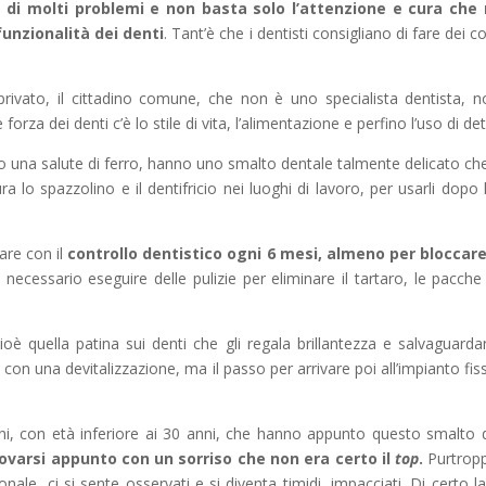
 di molti problemi e non basta solo l’attenzione e cura che n
funzionalità dei denti
. Tant’è che i dentisti consigliano di fare dei c
rivato, il cittadino comune, che non è uno specialista dentista, 
e forza dei denti c’è lo stile di vita, l’alimentazione e perfino l’uso di d
una salute di ferro, hanno uno smalto dentale talmente delicato che
ra lo spazzolino e il dentifricio nei luoghi di lavoro, per usarli dop
are con il
controllo dentistico ogni 6 mesi, almeno per bloccare 
necessario eseguire delle pulizie per eliminare il tartaro, le pacche 
oè quella patina sui denti che gli regala brillantezza e salvaguar
zia con una devitalizzazione, ma il passo per arrivare poi all’impianto 
ovani, con età inferiore ai 30 anni, che hanno appunto questo smalt
rovarsi appunto con un sorriso che non era certo il
top
.
Purtropp
sonale, ci si sente osservati e si diventa timidi, impacciati. Di certo l