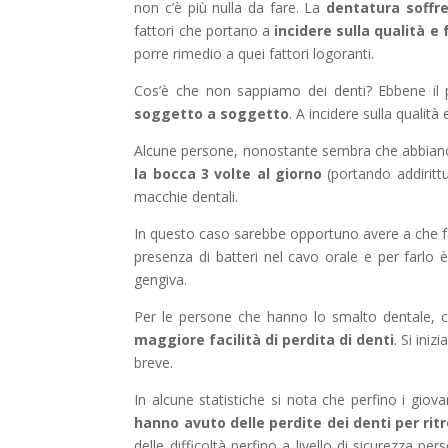
non c’è più nulla da fare. La
dentatura soffre
fattori che portano a
incidere sulla qualità e 
porre rimedio a quei fattori logoranti.
Cos’è che non sappiamo dei denti? Ebbene il p
soggetto a soggetto
. A incidere sulla qualità 
Alcune persone, nonostante sembra che abbiano 
la bocca 3 volte al giorno
(portando addirittu
macchie dentali.
In questo caso sarebbe opportuno avere a che f
presenza di batteri nel cavo orale e per farlo è 
gengiva.
Per le persone che hanno lo smalto dentale, ci
maggiore facilità di perdita di denti
. Si ini
breve.
In alcune statistiche si nota che perfino i gi
hanno avuto delle perdite dei denti per rit
delle difficoltà perfino a livello di sicurezza per