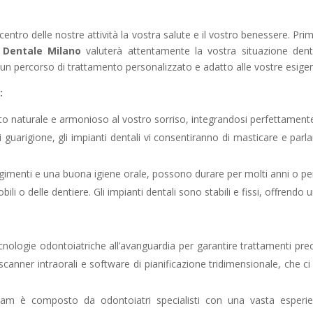
centro delle nostre attività la vostra salute e il vostro benessere. Pri
 Dentale Milano
valuterà attentamente la vostra situazione den
 un percorso di trattamento personalizzato e adatto alle vostre esigen
:
tto naturale e armonioso al vostro sorriso, integrandosi perfettamente 
i guarigione, gli impianti dentali vi consentiranno di masticare e pa
orgimenti e una buona igiene orale, possono durare per molti anni o pers
obili o delle dentiere. Gli impianti dentali sono stabili e fissi, offrendo
cnologie odontoiatriche all’avanguardia per garantire trattamenti precisi
, scanner intraorali e software di pianificazione tridimensionale, che 
eam è composto da odontoiatri specialisti con una vasta esperien