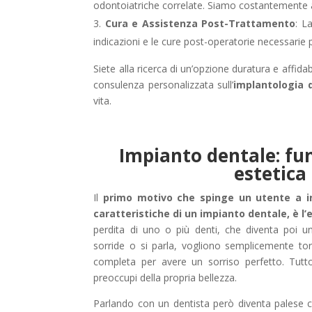
odontoiatriche correlate. Siamo costantemente aggi
Cura e Assistenza Post-Trattamento
: L
indicazioni e le cure post-operatorie necessarie
Siete alla ricerca di un’opzione duratura e affidab
consulenza personalizzata sull’
implantologia 
vita.
Impianto dentale: fun
estetica
Il
primo motivo che spinge un utente a in
caratteristiche di un impianto dentale, è l’
perdita di uno o più denti, che diventa poi 
sorride o si parla, vogliono semplicemente to
completa per avere un sorriso perfetto. Tutt
preoccupi della propria bellezza.
Parlando con un dentista però diventa palese che