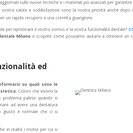
ornati sulle nuove tecniche e i materiali più avanzati per garantire i mi
a vostra salute e soddisfazione sono la nostra priorità anche dopo il 
 per un rapido recupero e una corretta guarigione.
ile per ripristinare il vostro sorriso e la vostra funzionalità dentale?
C
dentale Milano
e scoprite come possiamo aiutarvi a ottenere un so
zionalità ed
formarsi su quali sono le
estetica.
Coloro che vivono la
un problema palese quando si
rnare ad avere una dentatura
o giusto è normale che ci si
 in realtà i motivi per cui si