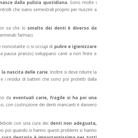
asce dalla pulizia quotidiana.
Sono molte i
ontrolli che siano semestrali proprio per riuscire a
non sa che lo
smalto dei denti è diverso da
eterminati farmaci.
 nonostante ci si occupi di
pulire e igienizzare
o la pausa pranzo) sviluppano carie a non finire e
la nascita delle carie
. Inoltre si deve ridurre la
e i residui di batteri che sono poi protetti dalla
dano da
eventuali carie, fragile si ha poi una
fisso, con costruzione dei denti mancanti è davvero
o debole con una cura dei
denti non adeguata,
o poi quando si hanno questi problemi si hanno
a
cura dentaria è importantissima per tutti