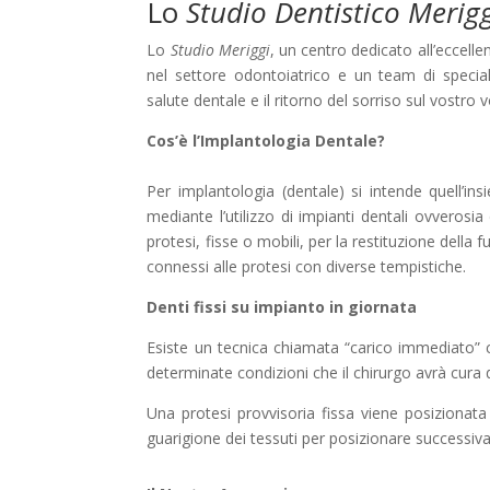
Lo
Studio Dentistico Merig
Lo
Studio Meriggi
, un centro dedicato all’eccellen
nel settore odontoiatrico e un team di speciali
salute dentale e il ritorno del sorriso sul vostro v
Cos’è l’Implantologia Dentale?
Per implantologia (dentale) si intende quell’in
mediante l’utilizzo di impianti dentali ovverosi
protesi, fisse o mobili, per la restituzione della 
connessi alle protesi con diverse tempistiche.
Denti fissi su impianto in giornata
Esiste un tecnica chiamata “carico immediato” ch
determinate condizioni che il chirurgo avrà cura d
Una protesi provvisoria fissa viene posizionata 
guarigione dei tessuti per posizionare successivam