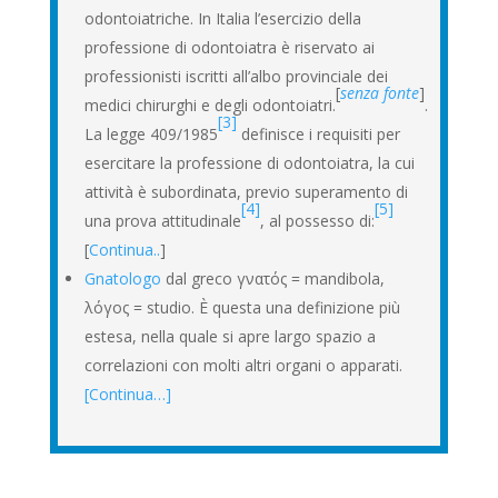
odontoiatriche. In Italia l’esercizio della
professione di odontoiatra
è riservato ai
professionisti iscritti all’albo provinciale dei
[
senza fonte
]
medici chirurghi e degli odontoiatri.
.
[3]
La legge 409/1985
definisce i requisiti per
esercitare la professione di odontoiatra, la cui
attività è subordinata, previo superamento di
[4]
[5]
una prova attitudinale
, al possesso di:
[
Continua..
]
Gnatologo
dal greco γνατός = mandibola,
λόγος = studio. È questa una definizione più
estesa, nella quale si apre largo spazio a
correlazioni con molti altri organi o apparati.
[Continua…]