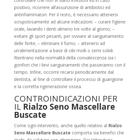
controllare che non vi siano infezioni ed in caso
positivo, ricorrere all’assunzione di antibiotici ed
antinfiammatori. Per il resto, è necessario attenersi
scrupolosamente ad alcune indicazioni: – curare l’igiene
orale, lavando i denti almeno tre volte al giorno; –
evitare gli sport pesanti, per ovviare al sanguinamento
delle ferite; – eliminare il fumo; – attenersi ad
un’alimentazione a base di cibi molli o semi solidi.
Rientrano nella normalità della convalescenza sia i
gonfiori che i lievi sanguinamenti che passeranno con il
tempo. Infine, occorre recarsi periodicamente dal
dentista, al fine di controllare il processo di guarigione
e la corretta rigenerazione ossea.
CONTROINDICAZIONI PER
IL
Rialzo Seno Mascellare
Buscate
Come ogni intervento, anche quello relativo al
Rialzo
Seno Mascellare Buscate
comporta sia benefici che
rischi, da valutare con attenzione. Per letteratura