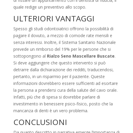
di fissare un appuntamento con il dentista di fiducia, il
quale redige un preventivo allo scopo.
ULTERIORI VANTAGGI
Spesso gli studi odontoiatrici offrono la possibilità di
pagare il dovuto, a mezzo di comode rate mensili e
senza interessi. Inoltre, il Sistema Sanitario Nazionale
prevede un rimborso del 19% per le persone che si
sottopongono al
Rialzo Seno Mascellare Buscate
.
Si deve aggiungere che questo intervento si può
detrarre dalla dichiarazione dei redditi, traducendosi,
pertanto, in un risparmio per il paziente. Queste
informazioni dovrebbero essere sufficienti ad esortare
la persona a prendersi cura della salute del cavo orale.
Infatti, più che di spesa si dovrebbe parlare di
investimento in benessere psico-fisico, posto che la
mancanza di denti è un vero problema.
CONCLUSIONI
Da quanto descritto in narrativa emerge l’importanza di