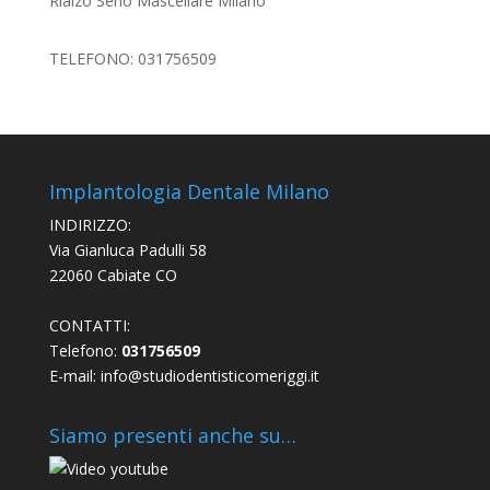
Rialzo Seno Mascellare Milano
TELEFONO: 031756509
Implantologia Dentale Milano
INDIRIZZO:
Via Gianluca Padulli 58
22060 Cabiate CO
CONTATTI:
Telefono:
031756509
E-mail:
info@studiodentisticomeriggi.it
Siamo presenti anche su…