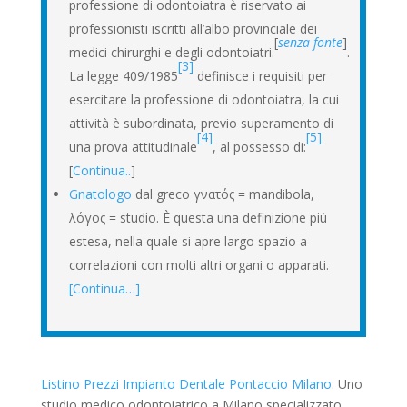
professione di odontoiatra
è riservato ai
professionisti iscritti all’albo provinciale dei
[
senza fonte
]
medici chirurghi e degli odontoiatri.
.
[3]
La legge 409/1985
definisce i requisiti per
esercitare la professione di odontoiatra, la cui
attività è subordinata, previo superamento di
[4]
[5]
una prova attitudinale
, al possesso di:
[
Continua..
]
Gnatologo
dal greco γνατός = mandibola,
λόγος = studio. È questa una definizione più
estesa, nella quale si apre largo spazio a
correlazioni con molti altri organi o apparati.
[Continua…]
Listino Prezzi Impianto Dentale Pontaccio Milano
: Uno
studio medico odontoiatrico a Milano specializzato