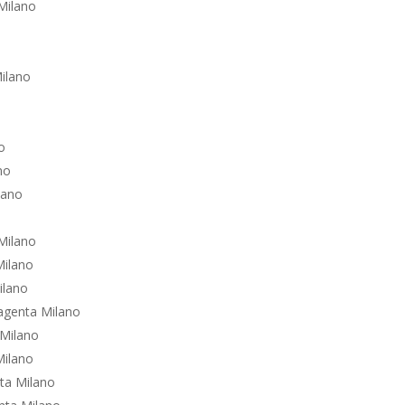
 Milano
ilano
o
no
lano
 Milano
Milano
ilano
agenta Milano
 Milano
Milano
nta Milano