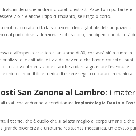
ni di alcuni denti che andranno curati o estratti. Aspetto importante è
essere 2 o 4 e anche il tipo di impianto, se lungo o corto.
ra molto accurata tutta la situazione clinica globale del suo paziente.
rio dal punto di vista funzionale ed estetico, che dipendono dall’età de
essato all’aspetto estetico di un uomo di 80, che avrà più a cuore la
 analizzate le abitudini e i vizi del paziente che hanno causato i suoi
l o la cattiva alimentazione e anche andare a guardare l’eventuale
e è unico e irripetibile e merita di essere seguito e curato in maniera
Costi San Zenone al Lambro
: i materi
iali usati che andranno a condizionare
Implantologia Dentale Cost
nte il titanio, che è quello che si adatta meglio al corpo umano e che
e una grande bioenerzia e un’ottima resistenza meccanica, un elevato p