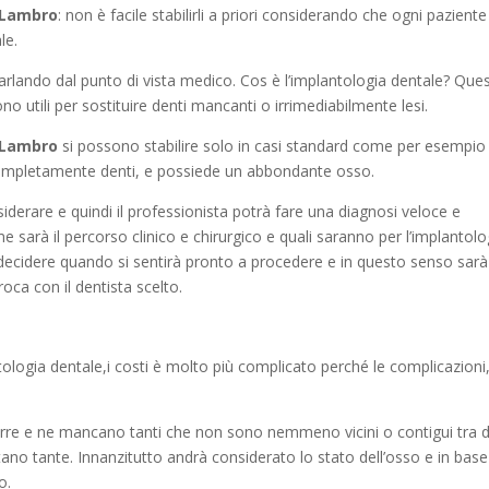
 Lambro
: non è facile stabilirli a priori considerando che ogni paziente
le.
rlando dal punto di vista medico. Cos è l’implantologia dentale? Que
o utili per sostituire denti mancanti o irrimediabilmente lesi.
 Lambro
si possono stabilire solo in casi standard come per esempio
 completamente denti, e possiede un abbondante osso.
iderare e quindi il professionista potrà fare una diagnosi veloce e
sarà il percorso clinico e chirurgico e quali saranno per l’implantolo
a decidere quando si sentirà pronto a procedere e in questo senso sarà
roca con il dentista scelto.
antologia dentale,i costi è molto più complicato perché le complicazioni,
rre e ne mancano tanti che non sono nemmeno vicini o contigui tra d
tano tante. Innanzitutto andrà considerato lo stato dell’osso e in base
o.