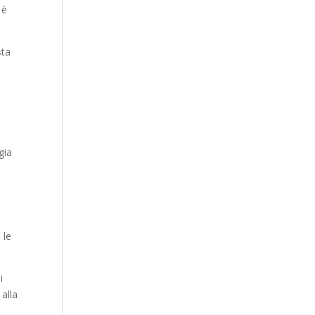
 è
sta
gia
 le
i
 alla