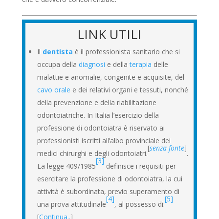
LINK UTILI
Il
dentista
è il professionista sanitario che si
occupa della
diagnosi
e della
terapia
delle
malattie e anomalie, congenite e acquisite, del
cavo orale
e dei relativi organi e tessuti, nonché
della prevenzione e della riabilitazione
odontoiatriche. In Italia l’esercizio della
professione di odontoiatra
è riservato ai
professionisti iscritti all’albo provinciale dei
[
senza fonte
]
medici chirurghi e degli odontoiatri.
.
[3]
La legge 409/1985
definisce i requisiti per
esercitare la professione di odontoiatra, la cui
attività è subordinata, previo superamento di
[4]
[5]
una prova attitudinale
, al possesso di:
[
Continua..
]