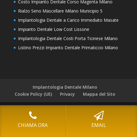
Costo Impianto Dentale Corso Magenta Milano
Rialzo Seno Mascellare Milano Municipio 5
Implantologia Dentale a Carico Immediato Masate
Impianto Dentale Low Cost Lissone
Implantologia Dentale Costi Porta Ticinese Milano
Listino Prezzi Impianto Dentale Primaticcio Milano
Implantologia Dentale Milano
Cookie Policy (UE)
Privacy
Mappa del Sito
Leggi L'informativa privacy
-
Cookie Policy (UE)
COPYRIGHT [c] 2022 by -
Realizzazione siti internet
CHIAMA ORA
EMAIL
-
Solution Group Communication
|
Siti Roma