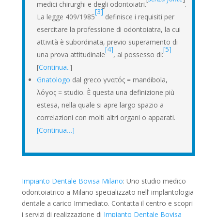
medici chirurghi e degli odontoiatri.
.
[3]
La legge 409/1985
definisce i requisiti per
esercitare la professione di odontoiatra, la cui
attività è subordinata, previo superamento di
[4]
[5]
una prova attitudinale
, al possesso di:
[
Continua..
]
Gnatologo
dal greco γνατός = mandibola,
λόγος = studio. È questa una definizione più
estesa, nella quale si apre largo spazio a
correlazioni con molti altri organi o apparati.
[Continua…]
Impianto Dentale Bovisa Milano
: Uno studio medico
odontoiatrico a Milano specializzato nell’ implantologia
dentale a carico Immediato. Contatta il centro e scopri
i servizi di realizzazione di
Impianto Dentale Bovisa